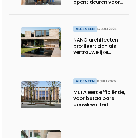
opent deuren voor
ons”
ALGEMEEN
13 JULI 2026
NANO architecten
profileert zich als
vertrouwelijke
bouwcompagnon
ALGEMEEN
8 JULI 2026
META eert efficiëntie,
voor betaalbare
bouwkwaliteit