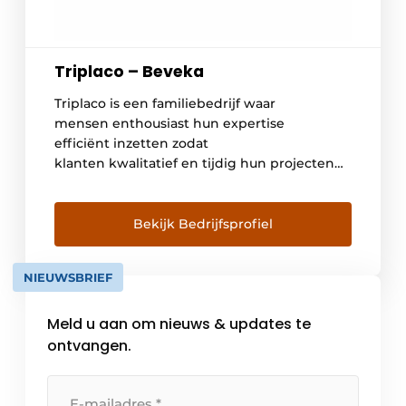
Triplaco – Beveka
Triplaco is een familiebedrijf waar
mensen enthousiast hun expertise
efficiënt inzetten zodat
klanten kwalitatief en tijdig hun projecten
kunnen realiseren. Triplaco maakt deel uit
van de Lefevere Group en geniet zo van een
rijke ervaring en knowhow in de hout- en
Bekijk Bedrijfsprofiel
meubelsector. ONZE FOCUS HOOGWAARDIG
DECORATIEF PLAATMATERIAAL Triplaco
NIEUWSBRIEF
beschikt over een grote voorraad
hoogwaardig decoratief plaatmateriaal voor
Meld u aan om nieuws & updates te
interieur- en exterieurmeubilair. Dankzij die
ruime voorraad en een klantgerichte en
ontvangen.
flexibele houding kunnen […]