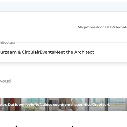
Magazines
Podcasts
Video’s
A
chitectuur
urzaam & Circulair
Events
Meet the Architect
nvoud
er. Dat is een belofte”, aldus countrymanager Nico Grootaert.