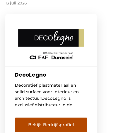
13 juli 2026
DecoLegno
Decoratief plaatmateriaal en
solid surface voor interieur en
architectuurDecoLegno is
exclusief distributeur in de
Benelux van het Italiaanse merk
Cleaf en van Durasein® solid
surface. Met deze twee
Bekijk Bedrijfsprofiel
complementaire merken richt