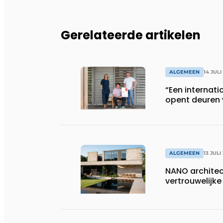
Gerelateerde artikelen
ALGEMEEN
14 JULI
“Een internati
opent deuren 
ALGEMEEN
13 JULI
NANO architect
vertrouwelij