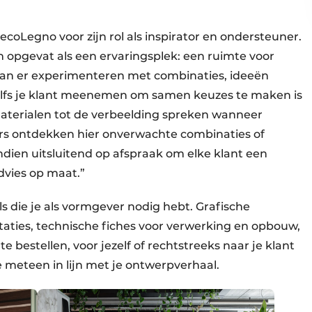
ecoLegno voor zijn rol als inspirator en ondersteuner.
pgevat als een ervaringsplek: een ruimte voor
kan er experimenteren met combinaties, ideeën
Zelfs je klant meenemen om samen keuzes te maken is
aterialen tot de verbeelding spreken wanneer
ers ontdekken hier onverwachte combinaties of
ien uitsluitend op afspraak om elke klant een
dvies op maat.”
ls die je als vormgever nodig hebt. Grafische
ties, technische fiches voor verwerking en opbouw,
e bestellen, voor jezelf of rechtstreeks naar je klant
 meteen in lijn met je ontwerpverhaal.