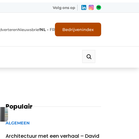
Volg ons op
NL
•
FR
Bedrijvenindex
dverteren
Nieuwsbrief
Populair
ALGEMEEN
Architectuur met een verhaal – David