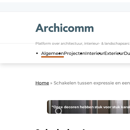
NL
be-FR
Platform over architectuur, interieur- & landschapsar
Algemeen
Projecten
Interieur
Exterieur
Du
Home
»
Schakelen tussen expressie en ee
“Onze decoren hebben stuk voor stuk karakt