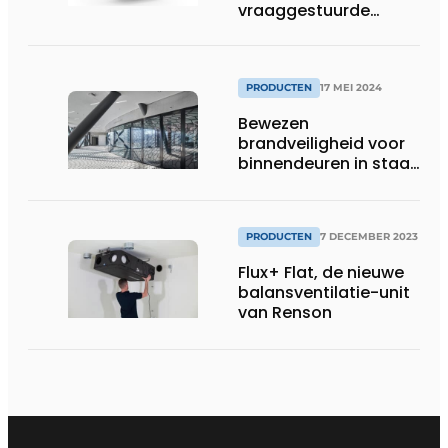
vraaggestuurde
ventilatie voor
renovatie
PRODUCTEN
17 MEI 2024
Bewezen
brandveiligheid voor
binnendeuren in staal
met forster fuego
light op
Architect@Work
PRODUCTEN
7 DECEMBER 2023
Brussel
Flux+ Flat, de nieuwe
balansventilatie-unit
van Renson