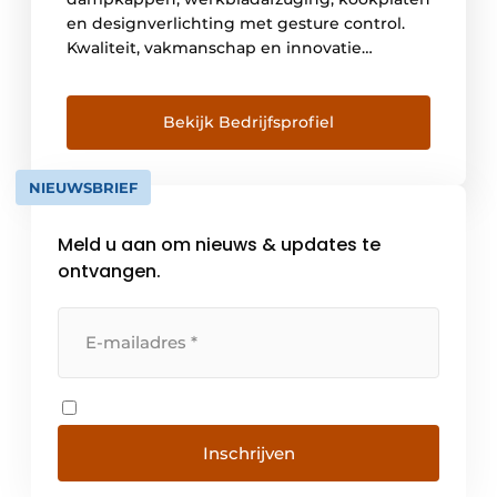
en designverlichting met gesture control.
Kwaliteit, vakmanschap en innovatie
kenmerken de producten van dit Belgische
bedrijf. De ontwikkeling en productie
gebeuren in Kuurne, West-Vlaanderen.
Bekijk Bedrijfsprofiel
Vandaag werken er bij Novy zo’n
driehonderd mensen en is het bedrijf
NIEUWSBRIEF
marktleider op vlak van dampkappen in
België. Maar […]
Meld u aan om nieuws & updates te
ontvangen.
Inschrijven