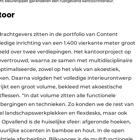
ht kleurenpalet garanderen een rustgevend kantoorinterieur.
toor
rachtgevers zitten in de portfolio van Content
lledige inrichting van een 1.400 vierkante meter groot
eld over twee verdiepingen. Het kantoorproject op
evertrouwd, waarna ze samen met multidisciplinaire
timaliseerde, zowel op het vlak van akoestiek,
ken. Daarna volgden het volledige interieurontwerp
prijkt een groot volume, bekleed met akoestische
lessen. “In dat volume zitten alle functionele
e, bergingen en technieken. Zo konden we de rest van
eel landschapswerkplekken en flexdesks, maar ook
Opvallend is de huiselijke sfeer: afgeronde hoeken,
tuurlijke accenten in bamboe en hout. In de open
iele afscheiding. Blikvanger is de multifunctionele