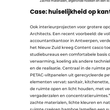
Zachte materialen, afgeronde hoeken en een lic
Case: huiselijkheid op kan
Ook interieurprojecten voor grotere opd
Architects. Een recent voorbeeld: de vo
accountantkantoor in Antwerpen, verde
het Nieuw Zuid kreeg Content casco to
studiebureaus een comfortabele basis op
verwarming, koeling als andere technie
en de realisatie. Centraal in de ruimte 
PETAC-viltpanelen uit gerecycleerde petf
elementen vervat: sanitair, kitchenett
de ruimte open en licht houden, met v
vergaderzalen en concentratieruimtes.” 
zachte materialen, lichte kleuren en na
ruimte creëren bamboe lamellen een subt