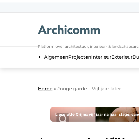
NL
be-FR
Platform over architectuur, interieur- & landschapsar
Algemeen
Projecten
Interieur
Exterieur
Du
Home
»
Jonge garde – Vijf jaar later
Lieselotte Crijns: vijf jaar na haar stage, 