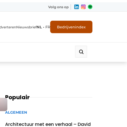
Volg ons op
NL
•
FR
Bedrijvenindex
dverteren
Nieuwsbrief
Populair
ALGEMEEN
Architectuur met een verhaal – David