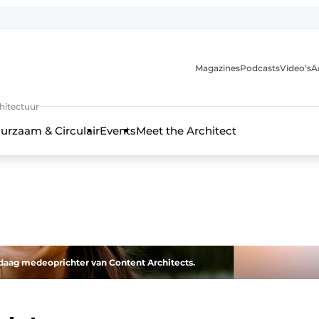
Magazines
Podcasts
Video’s
A
chitectuur
urzaam & Circulair
Events
Meet the Architect
vandaag medeoprichter van Content Architects.