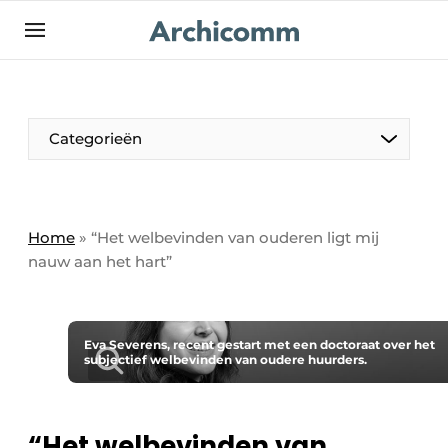
NL
be-FR
Categorieën
Home
»
“Het welbevinden van ouderen ligt mij
nauw aan het hart”
Eva Severens, recent gestart met een doctoraat over het
subjectief welbevinden van oudere huurders.
“Het welbevinden van