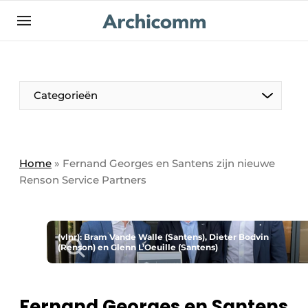
NL
be-FR
Categorieën
Home
»
Fernand Georges en Santens zijn nieuwe
Renson Service Partners
(vlnr): Bram Vande Walle (Santens), Dieter Bodvin
(Renson) en Glenn L’Oeuille (Santens)
Fernand Georges en Santens