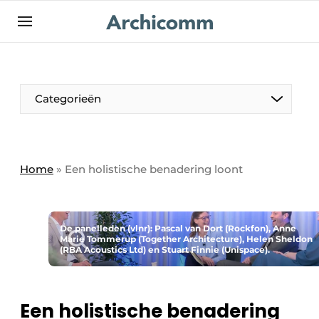
NL
be-FR
Categorieën
Home
»
Een holistische benadering loont
De panelleden (vlnr): Pascal van Dort (Rockfon), Anne
Marie Tommerup (Together Architecture), Helen Sheldon
(RBA Acoustics Ltd) en Stuart Finnie (Unispace).
Een holistische benadering