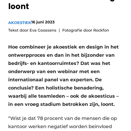
loont
16 juni 2023
AKOESTIEK
Tekst door Eva Goossens
Fotografie door Rockfon
Hoe combineer je akoestiek en design in het
ontwerpproces en dan in het bijzonder van
bedrijfs- en kantoorruimtes? Dat was het
onderwerp van een webinar met een
internationaal panel van experten. De
conclusie? Een holistische benadering,
waarbij alle teamleden – ook de akoesticus –
in een vroeg stadium betrokken zijn, loont.
“Wist je dat 78 procent van de mensen die op
kantoor werken negatief worden beïnvloed