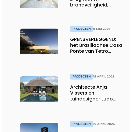
brandveiligheid,
afbouw en
ontwerpvrijheid
PROJECTEN
8 MEI 2026
GRENSVERLEGGEND:
het Braziliaanse Casa
Ponte van Tetro
Arquitetura
PROJECTEN
15 APRIL 2026
Architecte Anja
Vissers en
tuindesigner Ludo
Dierckx weten huis en
tuin perfect te
verzoenen
PROJECTEN
10 APRIL 2026