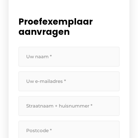
Proefexemplaar
aanvragen
Uw
naam
*
Uw
e-
mailadres
*
Straatnaam
+
huisnummer
*
Postcode
*