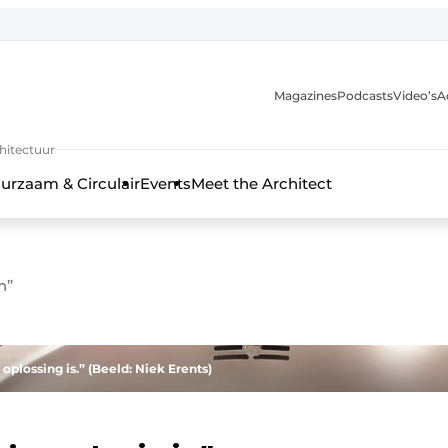
Magazines
Podcasts
Video’s
A
chitectuur
urzaam & Circulair
Events
Meet the Architect
n”
lossing is.” (Beeld: Niek Erents)