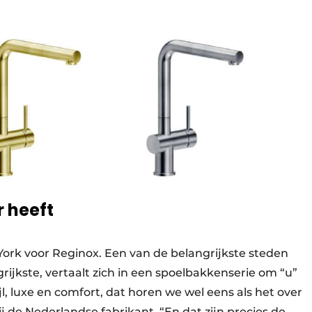
 heeft
York voor Reginox. Een van de belangrijkste steden
grijkste, vertaalt zich in een spoelbakkenserie om “u”
l, luxe en comfort, dat horen we wel eens als het over
j de Nederlandse fabrikant. “En dat zijn precies de