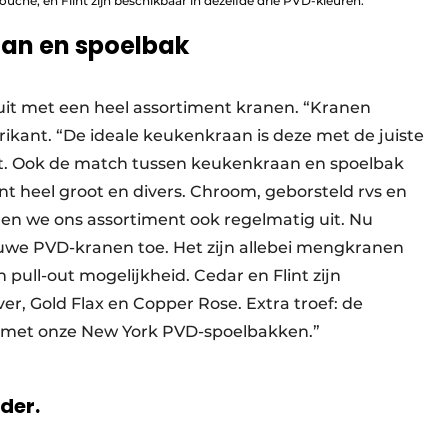
uche, en Flint zijn beschikbaar in dezelfde drie PVD-kleuren.
aan en spoelbak
uit met een heel assortiment kranen. “Kranen
rikant. “De ideale keukenkraan is deze met de juiste
eit. Ook de match tussen keukenkraan en spoelbak
nt heel groot en divers. Chroom, geborsteld rvs en
en we ons assortiment ook regelmatig uit. Nu
uwe PVD-kranen toe. Het zijn allebei mengkranen
 pull-out mogelijkheid. Cedar en Flint zijn
er, Gold Flax en Copper Rose. Extra troef: de
en met onze New York PVD-spoelbakken.”
rder.