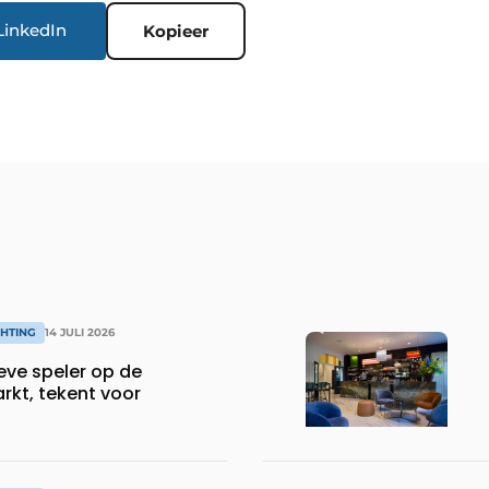
LinkedIn
Kopieer
CHTING
14 JULI 2026
eve speler op de
rkt, tekent voor