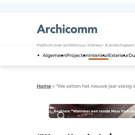
NL
be-FR
Platform over architectuur, interieur- & landschapsar
Algemeen
Projecten
Interieur
Exterieur
Du
Home
»
“We zetten het nieuwe jaar stevig i
Reginox: “Wanneer een ronde New York de op