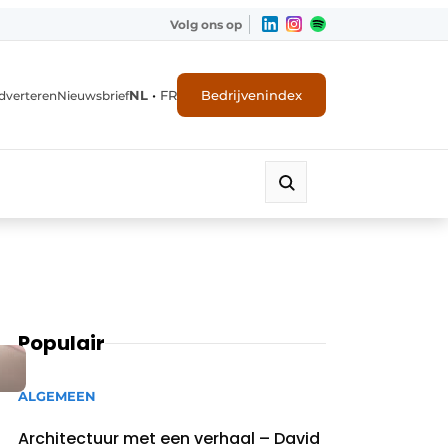
Volg ons op
NL
•
FR
Bedrijvenindex
dverteren
Nieuwsbrief
Populair
ALGEMEEN
Architectuur met een verhaal – David