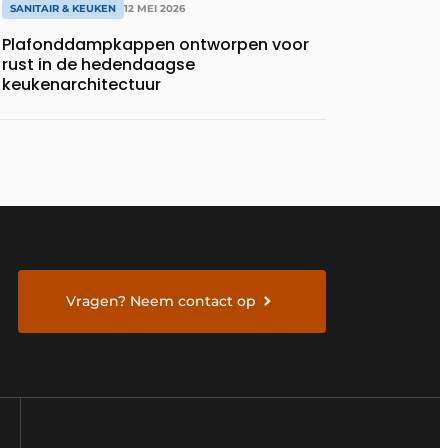
SANITAIR & KEUKEN
12 MEI 2026
Plafonddampkappen ontworpen voor
rust in de hedendaagse
keukenarchitectuur
Vragen? Neem contact op