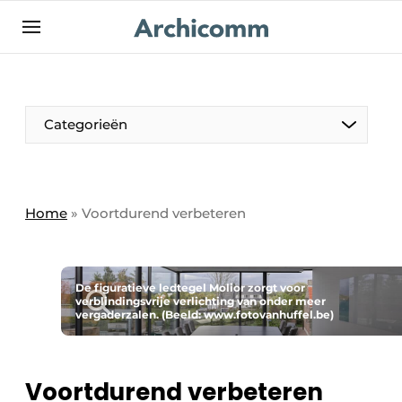
NL
be-FR
Categorieën
Home
»
Voortdurend verbeteren
De figuratieve ledtegel Molior zorgt voor
verblindingsvrije verlichting van onder meer
vergaderzalen. (Beeld: www.fotovanhuffel.be)
Voortdurend verbeteren