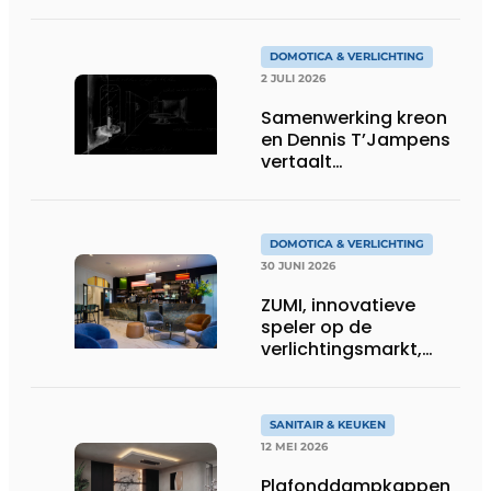
tekent voor maatwerk
DOMOTICA & VERLICHTING
2 JULI 2026
Samenwerking kreon
en Dennis T’Jampens
vertaalt
architecturale
principes naar
sfeervolle verlichting
DOMOTICA & VERLICHTING
30 JUNI 2026
ZUMI, innovatieve
speler op de
verlichtingsmarkt,
tekent voor maatwerk
SANITAIR & KEUKEN
12 MEI 2026
Plafonddampkappen