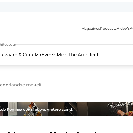
Magazines
Podcasts
Video’s
A
chitectuur
urzaam & Circulair
Events
Meet the Architect
ederlandse makelij
de Reginox een nieuwe, grotere stand.