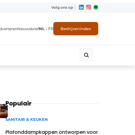
Volg ons op
NL
•
FR
Bedrijvenindex
dverteren
Nieuwsbrief
Populair
SANITAIR & KEUKEN
Plafonddampkappen ontworpen voor