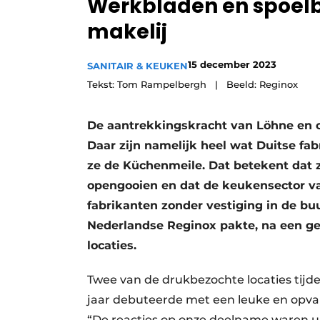
Werkbladen en spoel
makelij
15 december 2023
SANITAIR & KEUKEN
Tekst: Tom Rampelbergh | Beeld: Reginox
De aantrekkingskracht van Löhne en o
Daar zijn namelijk heel wat Duitse fab
ze de Küchenmeile. Dat betekent dat 
opengooien en dat de keukensector va
fabrikanten zonder vestiging in de buur
Nederlandse Reginox pakte, na een ges
locaties.
Twee van de drukbezochte locaties tijd
jaar debuteerde met een leuke en opval
“De reacties op onze deelname waren un