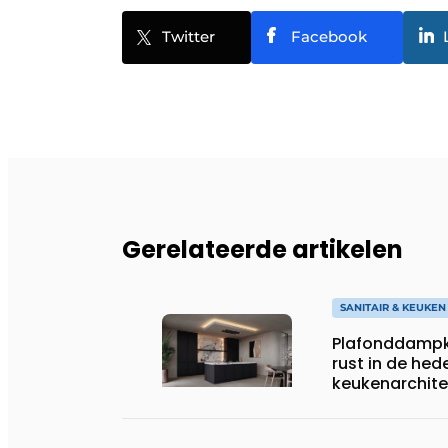
Twitter
Facebook
Gerelateerde artikelen
SANITAIR & KEUKEN
Plafonddampk
rust in de he
keukenarchite