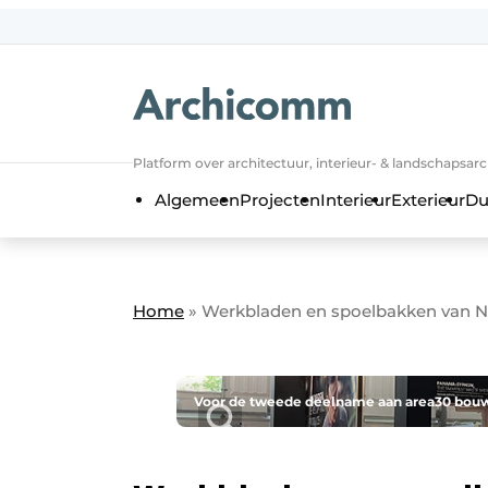
NL
be-FR
Platform over architectuur, interieur- & landschapsar
Algemeen
Projecten
Interieur
Exterieur
Du
Home
»
Werkbladen en spoelbakken van N
Voor de tweede deelname aan area30 bouw