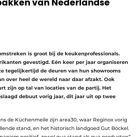
bakken van Nederlandse
mstreken is groot bij de keukenprofessionals.
rikanten gevestigd. Eén keer per jaar organiseren
ze tegelijkertijd de deuren van hun showrooms
n over heel de wereld naar daar afzakt. Ook
t zijn op tal van locaties van de partij. Het
laagd debuut vorig jaar, dit jaar uit op twee
ens de Küchenmeile zijn area30, waar Reginox vorig
lende stand, en het historisch landgoed Gut Böckel.
aniem positief, zowel qua stand als qua producten”,