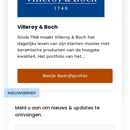
Villeroy & Boch
Sinds 1748 maakt Villeroy & Boch het
dagelijks leven van zijn klanten mooier met
keramische producten van de hoogste
kwaliteit. Het portfolio van het
premiummerk omvat producten uit de
sectoren Badkamer en Wellness alsook
Tafelcultuur. Villeroy&Boch staat voor
Bekijk Bedrijfsprofiel
innovatiegeest, stijl en beschaving. In totaal
ontwikkelen, creëren en produceren ca.
NIEUWSBRIEF
6.900 medewerkers hoogwaardige keramiek
voor markten […]
Meld u aan om nieuws & updates te
ontvangen.