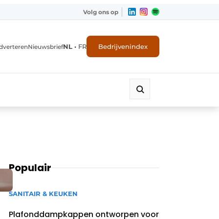
Volg ons op
NL
•
FR
Bedrijvenindex
dverteren
Nieuwsbrief
Populair
SANITAIR & KEUKEN
Plafonddampkappen ontworpen voor