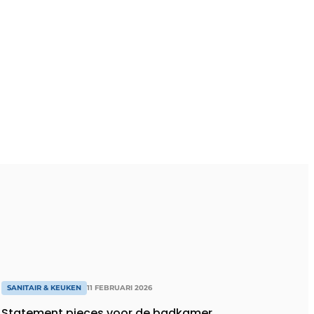
SANITAIR & KEUKEN
11 FEBRUARI 2026
Statement pieces voor de badkamer