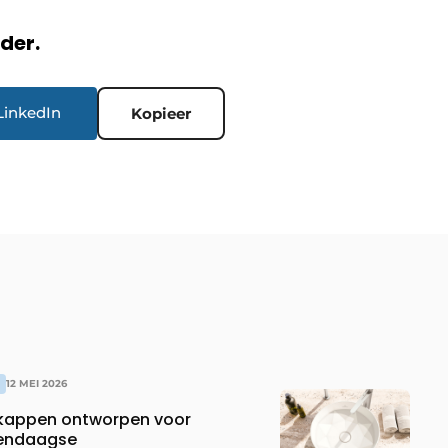
rder.
LinkedIn
Kopieer
12 MEI 2026
appen ontworpen voor
dendaagse