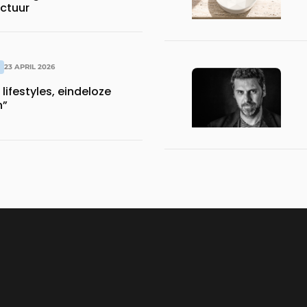
ctuur
23 APRIL 2026
 lifestyles, eindeloze
n”