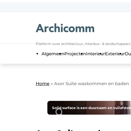
NL
be-FR
Platform over architectuur, interieur- & landschapsar
Algemeen
Projecten
Interieur
Exterieur
Du
Home
»
Axor Suite waskommen en baden
Solid surface is een duurzaam en vuilafstot