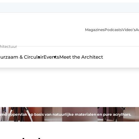
Magazines
Podcasts
Video’s
A
chitectuur
urzaam & Circulair
Events
Meet the Architect
end oppervlak op basis van natuurlijke materialen en pure acrylhars.