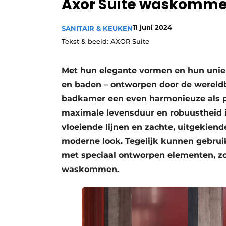
Axor Suite waskomme
11 juni 2024
SANITAIR & KEUKEN
Tekst & beeld: AXOR Suite
Met hun elegante vormen en hun un
en baden – ontworpen door de wereldb
badkamer een even harmonieuze als pe
maximale levensduur en robuustheid is
vloeiende lijnen en zachte, uitgekien
moderne look. Tegelijk kunnen gebru
met speciaal ontworpen elementen, zoa
waskommen.