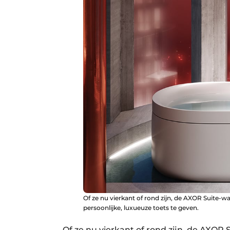
Of ze nu vierkant of rond zijn, de AXOR Suit
persoonlijke, luxueuze toets te geven.
Of ze nu vierkant of rond zijn, de AXOR