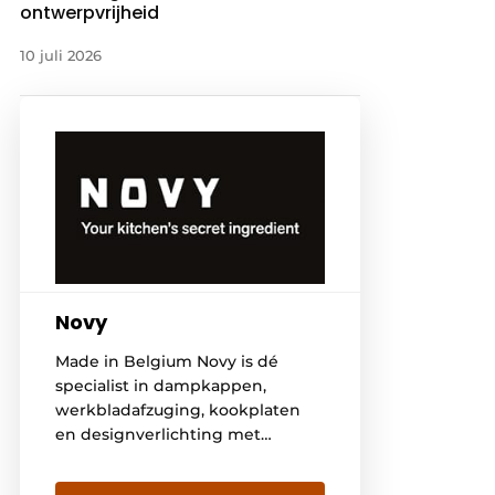
ontwerpvrijheid
10 juli 2026
Novy
Made in Belgium Novy is dé
specialist in dampkappen,
werkbladafzuging, kookplaten
en designverlichting met
gesture control. Kwaliteit,
vakmanschap en innovatie