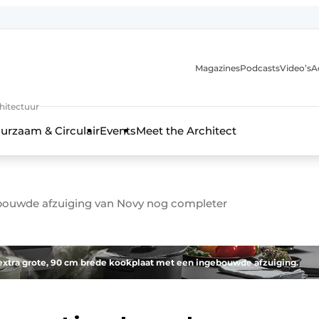
Magazines
Podcasts
Video’s
A
chitectuur
urzaam & Circulair
Events
Meet the Architect
bouwde afzuiging van Novy nog completer
extra grote, 90 cm brede kookplaat met een ingebouwde afzuiging.