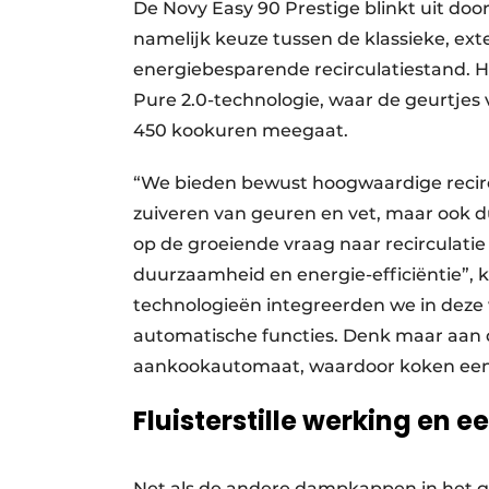
De Novy Easy 90 Prestige blinkt uit door d
namelijk keuze tussen de klassieke, ex
energiebesparende recirculatiestand. 
Pure 2.0-technologie, waar de geurtjes v
450 kookuren meegaat.
“We bieden bewust hoogwaardige recircu
zuiveren van geuren en vet, maar ook du
op de groeiende vraag naar recirculatie
duurzaamheid en energie-efficiëntie”, k
technologieën integreerden we in deze
automatische functies. Denk maar aan 
aankookautomaat, waardoor koken een i
Fluisterstille werking en
Net als de andere dampkappen in het g