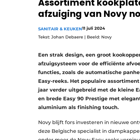
Assortiment kookpla
afzuiging van Novy n
11 juli 2024
SANITAIR & KEUKEN
Tekst: Johan Debaere | Beeld: Novy
Een strak design, een groot kookoppe
afzuigsysteem voor de efficiënte afvo
functies, zoals de automatische panh
Easy-reeks. Het populaire assortimen
jaar verder uitgebreid met de kleine 
en brede Easy 90 Prestige met elegan
aluminium als finishing touch.
Novy blijft fors investeren in nieuwe on
deze Belgische specialist in dampkappen
onder meer de Novy Easy-reeks vernieu