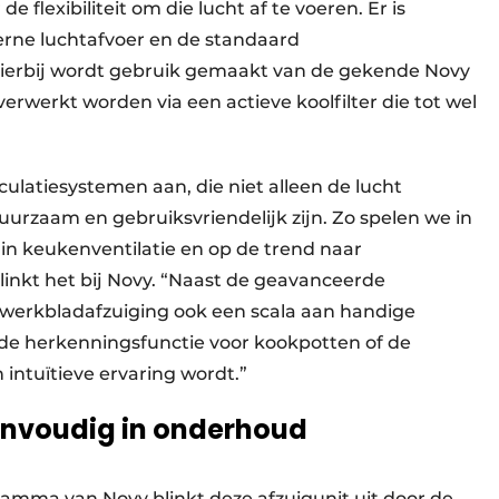
e flexibiliteit om die lucht af te voeren. Er is
terne luchtafvoer en de standaard
Hierbij wordt gebruik gemaakt van de gekende Novy
erwerkt worden via een actieve koolfilter die tot wel
latiesystemen aan, die niet alleen de lucht
urzaam en gebruiksvriendelijk zijn. Zo spelen we in
 in keukenventilatie en op de trend naar
linkt het bij Novy. “Naast de geavanceerde
 werkbladafzuiging ook een scala aan handige
de herkenningsfunctie voor kookpotten of de
ntuïtieve ervaring wordt.”
 eenvoudig in onderhoud
amma van Novy blinkt deze afzuigunit uit door de