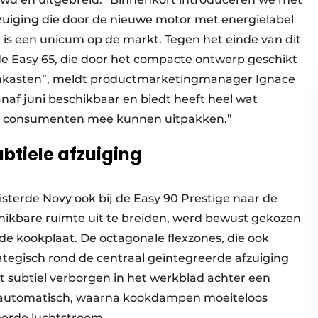
uiging die door de nieuwe motor met energielabel
at is een unicum op de markt. Tegen het einde van dit
e Easy 65, die door het compacte ontwerp geschikt
kenkasten”, meldt productmarketingmanager Ignace
anaf juni beschikbaar en biedt heeft heel wat
ls consumenten mee kunnen uitpakken.”
btiele afzuiging
uisterde Novy ook bij de Easy 90 Prestige naar de
ikbare ruimte uit te breiden, werd bewust gekozen
de kookplaat. De octagonale flexzones, die ook
egisch rond de centraal geïntegreerde afzuiging
it subtiel verborgen in het werkblad achter een
t automatisch, waarna kookdampen moeiteloos
erde luchtstroom.