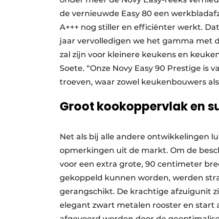
de vernieuwde Easy 80 een werkbladafz
A+++ nog stiller en efficiënter werkt. D
jaar vervolledigen we het gamma met d
zal zijn voor kleinere keukens en keu
Soete. “Onze Novy Easy 90 Prestige is v
troeven, waar zowel keukenbouwers a
Groot kookoppervlak en su
Net als bij alle andere ontwikkelingen l
opmerkingen uit de markt. Om de besch
voor een extra grote, 90 centimeter bre
gekoppeld kunnen worden, werden strat
gerangschikt. De krachtige afzuigunit z
elegant zwart metalen rooster en star
afgevoerd worden door de geoptimalise