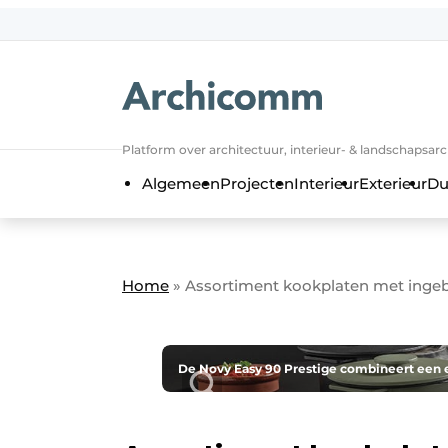
NL
be-FR
Platform over architectuur, interieur- & landschapsar
Algemeen
Projecten
Interieur
Exterieur
Du
Home
»
Assortiment kookplaten met inge
De Novy Easy 90 Prestige combineert een 