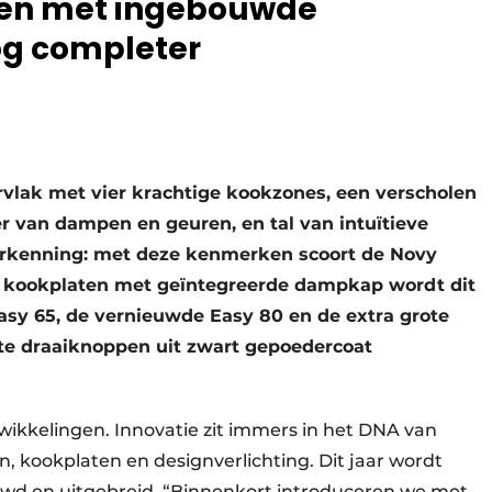
ten met ingebouwde
og completer
rvlak met vier krachtige kookzones, een verscholen
er van dampen en geuren, en tal van intuïtieve
erkenning: met deze kenmerken scoort de Novy
t kookplaten met geïntegreerde dampkap wordt dit
Easy 65, de vernieuwde Easy 80 en de extra grote
te draaiknoppen uit zwart gepoedercoat
twikkelingen. Innovatie zit immers in het DNA van
, kookplaten en designverlichting. Dit jaar wordt
wd en uitgebreid. “Binnenkort introduceren we met