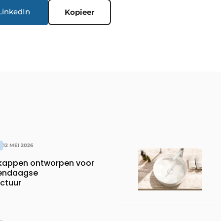
LinkedIn
Kopieer
12 MEI 2026
appen ontworpen voor
dendaagse
ctuur