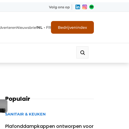
Volg ons op
NL
•
FR
Bedrijvenindex
dverteren
Nieuwsbrief
Populair
SANITAIR & KEUKEN
Plafonddampkappen ontworpen voor