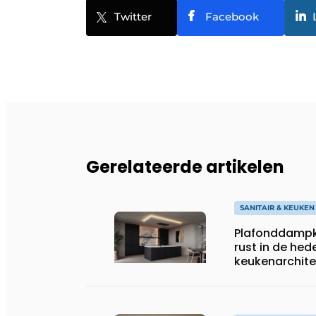
Twitter
Facebook
Gerelateerde artikelen
SANITAIR & KEUKEN
Plafonddampk
rust in de he
keukenarchite