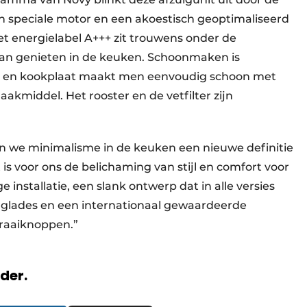
een speciale motor en een akoestisch geoptimaliseerd
t energielabel A+++ zit trouwens onder de
an genieten in de keuken. Schoonmaken is
en en kookplaat maakt men eenvoudig schoon met
kmiddel. Het rooster en de vetfilter zijn
n we minimalisme in de keuken een nieuwe definitie
t is voor ons de belichaming van stijl en comfort voor
stallatie, een slank ontwerp dat in alle versies
rglades en een internationaal gewaardeerde
 draaiknoppen.”
rder.