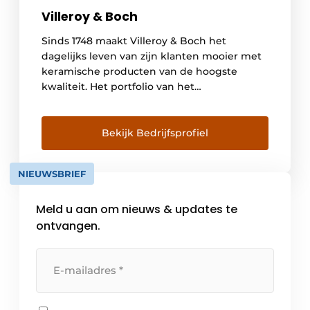
Villeroy & Boch
Sinds 1748 maakt Villeroy & Boch het
dagelijks leven van zijn klanten mooier met
keramische producten van de hoogste
kwaliteit. Het portfolio van het
premiummerk omvat producten uit de
sectoren Badkamer en Wellness alsook
Tafelcultuur. Villeroy&Boch staat voor
Bekijk Bedrijfsprofiel
innovatiegeest, stijl en beschaving. In totaal
ontwikkelen, creëren en produceren ca.
NIEUWSBRIEF
6.900 medewerkers hoogwaardige keramiek
voor markten […]
Meld u aan om nieuws & updates te
ontvangen.