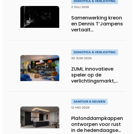
DOMOTICA & VERLICHTING
2 JULI 2026
Samenwerking kreon
en Dennis T’Jampens
vertaalt
architecturale
principes naar
sfeervolle verlichting
DOMOTICA & VERLICHTING
30 JUNI 2026
ZUMI, innovatieve
speler op de
verlichtingsmarkt,
tekent voor maatwerk
SANITAIR & KEUKEN
12 MEI 2026
Plafonddampkappen
ontworpen voor rust
in de hedendaagse