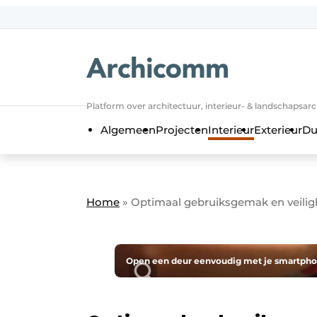
NL
be-FR
Platform over architectuur, interieur- & landschapsar
Algemeen
Projecten
Interieur
Exterieur
Du
Home
»
Optimaal gebruiksgemak en veilig
Open een deur eenvoudig met je smartphone