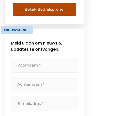
technologie en geavanceerde
batterijgevoede, draadloze,
Bekijk Bedrijfsprofiel
elektronische intelligente
deursloten. Al bijna 20 jaar staat
SALTO synoniem voor
NIEUWSBRIEF
innovatieve oplossingen,
waaronder stand-alone, cloud-
Meld u aan om nieuws &
based en mobiele applicaties, die
updates te ontvangen.
nieuwe normen stellen op het
gebied van beveiliging, […]