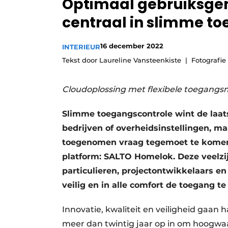
Optimaal gebruiksgem
centraal in slimme t
16 december 2022
INTERIEUR
Tekst door Laureline Vansteenkiste
Fotografi
Cloudoplossing met flexibele toegang
Slimme toegangscontrole wint de laats
bedrijven of overheidsinstellingen, m
toegenomen vraag tegemoet te komen
platform: SALTO Homelok. Deze veelzi
particulieren, projectontwikkelaars e
veilig en in alle comfort de toegang t
Innovatie, kwaliteit en veiligheid gaan h
meer dan twintig jaar op in om hoogwaa