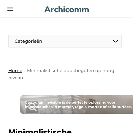
NL
be-FR
Categorieën
Home
»
Minimalistische douchegoten op hoog
niveau
Carrodrain Invisible is de perfecte oplossing voor
inloopdouches in marmer, tegels, mortex of solid surface.
Minimalistische