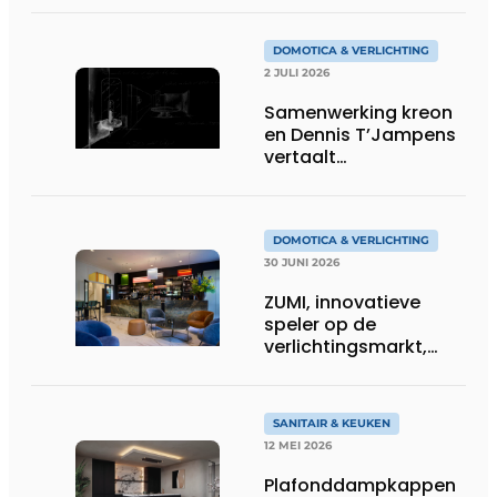
DOMOTICA & VERLICHTING
2 JULI 2026
Samenwerking kreon
en Dennis T’Jampens
vertaalt
architecturale
principes naar
sfeervolle verlichting
DOMOTICA & VERLICHTING
30 JUNI 2026
ZUMI, innovatieve
speler op de
verlichtingsmarkt,
tekent voor maatwerk
SANITAIR & KEUKEN
12 MEI 2026
Plafonddampkappen