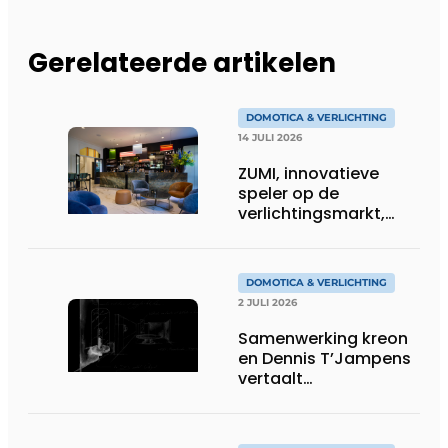
Gerelateerde artikelen
DOMOTICA & VERLICHTING
14 JULI 2026
ZUMI, innovatieve
speler op de
verlichtingsmarkt,
tekent voor maatwerk
DOMOTICA & VERLICHTING
2 JULI 2026
Samenwerking kreon
en Dennis T’Jampens
vertaalt
architecturale
principes naar
sfeervolle verlichting