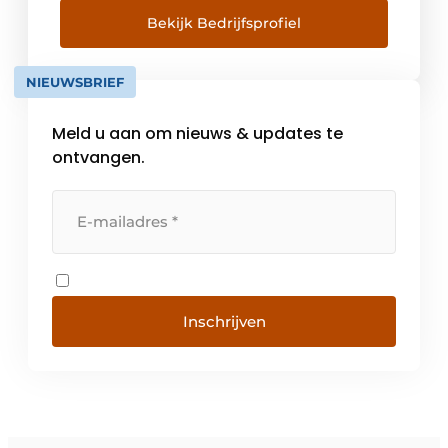
Technology en Excellent Design maakt de
Bekijk Bedrijfsprofiel
organisatie de stap van armatuur leverancier
naar technologisch ketenpartner. Door
NIEUWSBRIEF
procesgestuurde engineering en productie
in eigen beheer in Bamberg […]
Meld u aan om nieuws & updates te
ontvangen.
Inschrijven