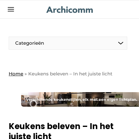
NL
be-FR
Categorieën
Home
»
Keukens beleven – In het juiste licht
Verschillende keukenstijlen, elk met een eigen lichtplan.
Keukens beleven – In het
juiste licht