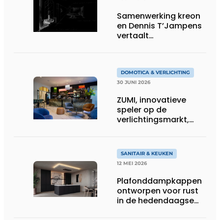
Samenwerking kreon
en Dennis T’Jampens
vertaalt
architecturale
principes naar
sfeervolle verlichting
DOMOTICA & VERLICHTING
30 JUNI 2026
ZUMI, innovatieve
speler op de
verlichtingsmarkt,
tekent voor maatwerk
SANITAIR & KEUKEN
12 MEI 2026
Plafonddampkappen
ontworpen voor rust
in de hedendaagse
keukenarchitectuur