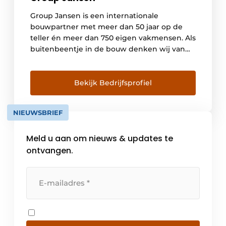
Group Jansen is een internationale
bouwpartner met meer dan 50 jaar op de
teller én meer dan 750 eigen vakmensen. Als
buitenbeentje in de bouw denken wij van
binnen naar buiten. En zetten we de
mensen die in een gebouw werken, leven,
genezen of genieten centraal. Want alleen
Bekijk Bedrijfsprofiel
zo bouw je toekomstbestendige places to
be. […]
NIEUWSBRIEF
Meld u aan om nieuws & updates te
ontvangen.