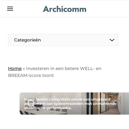
NL
be-FR
Categorieën
Home
»
Investeren in een betere WELL- en
BREEAM-score loont
Maars Jansen Living Walls omvat een uitgebreid
assortiment aan systeemwanden met uitmuntende
akoestische performantie.