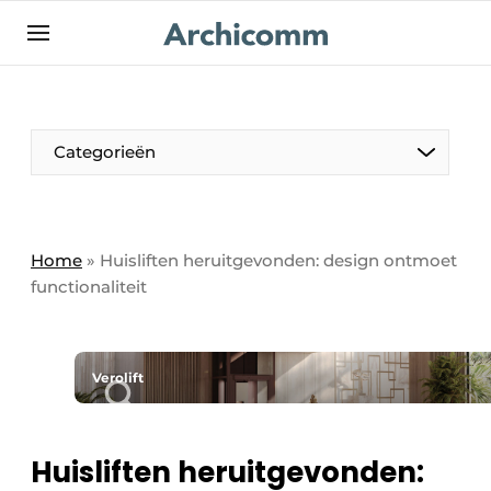
NL
be-FR
Categorieën
Home
»
Huisliften heruitgevonden: design ontmoet
functionaliteit
Verolift
Huisliften heruitgevonden: