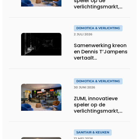
speler op de
verlichtingsmarkt,
tekent voor maatwerk
DOMOTICA & VERLICHTING
2 JULI 2026
Samenwerking kreon
en Dennis T’Jampens
vertaalt
architecturale
principes naar
sfeervolle verlichting
DOMOTICA & VERLICHTING
30 JUNI 2026
ZUMI, innovatieve
speler op de
verlichtingsmarkt,
tekent voor maatwerk
SANITAIR & KEUKEN
12 MEI 2026