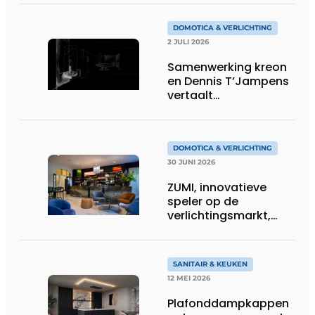
DOMOTICA & VERLICHTING
2 JULI 2026
Samenwerking kreon
en Dennis T’Jampens
vertaalt
architecturale
principes naar
sfeervolle verlichting
DOMOTICA & VERLICHTING
30 JUNI 2026
ZUMI, innovatieve
speler op de
verlichtingsmarkt,
tekent voor maatwerk
SANITAIR & KEUKEN
12 MEI 2026
Plafonddampkappen