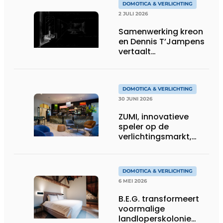
DOMOTICA & VERLICHTING
2 JULI 2026
Samenwerking kreon
en Dennis T’Jampens
vertaalt
architecturale
principes naar
sfeervolle verlichting
DOMOTICA & VERLICHTING
30 JUNI 2026
ZUMI, innovatieve
speler op de
verlichtingsmarkt,
tekent voor maatwerk
DOMOTICA & VERLICHTING
6 MEI 2026
B.E.G. transformeert
voormalige
landloperskolonie