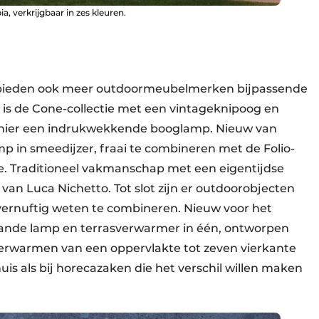
, verkrijgbaar in zes kleuren.
n bieden ook meer outdoormeubelmerken bijpassende
 is de Cone-collectie met een vintageknipoog en
ok hier een indrukwekkende booglamp. Nieuw van
 in smeedijzer, fraai te combineren met de Folio-
tje. Traditioneel vakmanschap met een eigentijdse
n van Luca Nichetto. Tot slot zijn er outdoorobjecten
– vernuftig weten te combineren. Nieuw voor het
staande lamp en terrasverwarmer in één, ontworpen
verwarmen van een oppervlakte tot zeven vierkante
is als bij horecazaken die het verschil willen maken
.