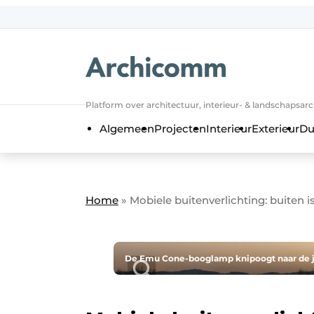
NL
be-FR
Platform over architectuur, interieur- & landschapsar
Algemeen
Projecten
Interieur
Exterieur
Du
Home
»
Mobiele buitenverlichting: buiten 
De Emu Cone-booglamp knipoogt naar de ja