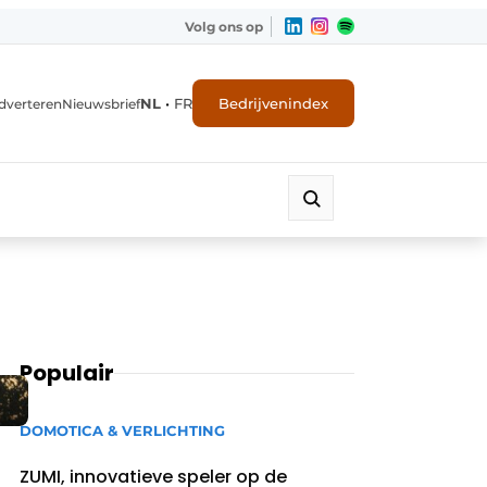
Volg ons op
NL
•
FR
Bedrijvenindex
dverteren
Nieuwsbrief
Populair
DOMOTICA & VERLICHTING
ZUMI, innovatieve speler op de