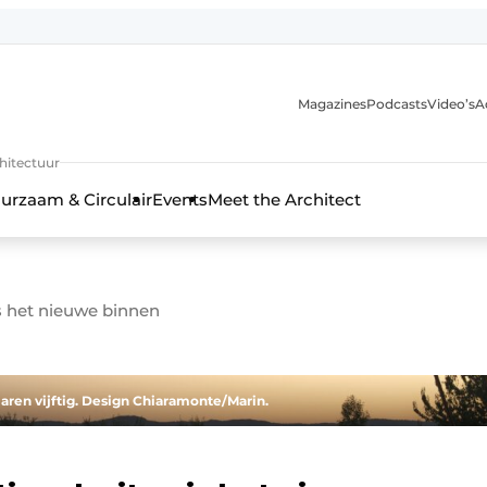
Magazines
Podcasts
Video’s
A
chitectuur
urzaam & Circulair
Events
Meet the Architect
is het nieuwe binnen
ren vijftig. Design Chiaramonte/Marin.