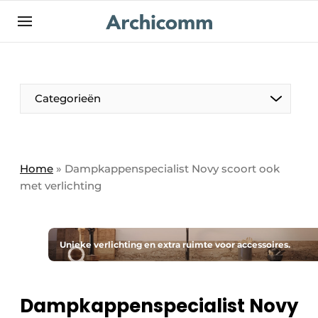
NL
be-FR
Categorieën
Home
»
Dampkappenspecialist Novy scoort ook
met verlichting
Unieke verlichting en extra ruimte voor accessoires.
Dampkappenspecialist Novy