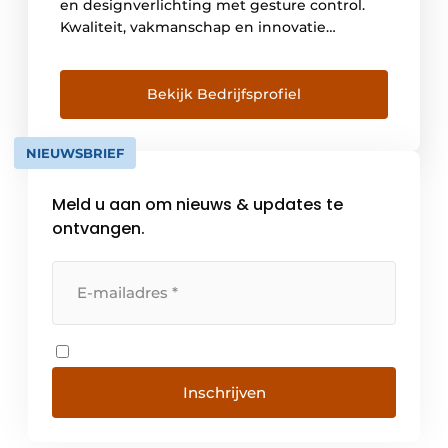
en designverlichting met gesture control.
Kwaliteit, vakmanschap en innovatie
kenmerken de producten van dit Belgische
bedrijf. De ontwikkeling en productie
gebeuren in Kuurne, West-Vlaanderen.
Bekijk Bedrijfsprofiel
Vandaag werken er bij Novy zo’n
driehonderd mensen en is het bedrijf
NIEUWSBRIEF
marktleider op vlak van dampkappen in
België. Maar […]
Meld u aan om nieuws & updates te
ontvangen.
Inschrijven