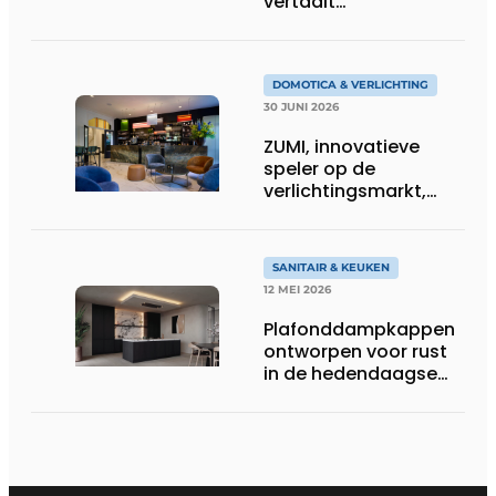
vertaalt
architecturale
principes naar
sfeervolle verlichting
DOMOTICA & VERLICHTING
30 JUNI 2026
ZUMI, innovatieve
speler op de
verlichtingsmarkt,
tekent voor maatwerk
SANITAIR & KEUKEN
12 MEI 2026
Plafonddampkappen
ontworpen voor rust
in de hedendaagse
keukenarchitectuur