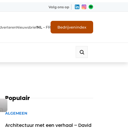
Volg ons op
NL
•
FR
Bedrijvenindex
dverteren
Nieuwsbrief
Populair
ALGEMEEN
Architectuur met een verhaal – David