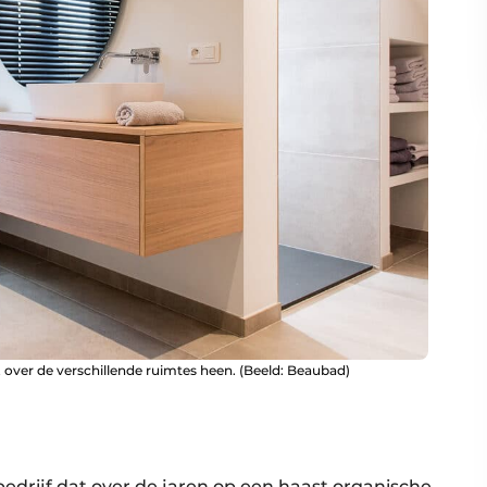
, over de verschillende ruimtes heen. (Beeld: Beaubad)
edrijf dat over de jaren op een haast organische