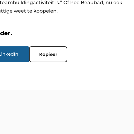
 teambuildingactiviteit is.” Of hoe Beaubad, nu ook
uttige weet te koppelen.
rder.
LinkedIn
Kopieer