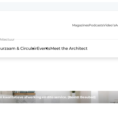
Magazines
Podcasts
Video’s
A
chitectuur
urzaam & Circulair
Events
Meet the Architect
kwalitatieve afwerking en dito service. (Beeld: Beaubad)