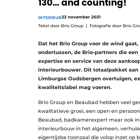
130… and counting!
23 november 2021
INTERIEUR
Tekst door Brio Group
Fotografie door Brio Gr
Dat het Brio Group voor de wind gaat, 
ondertussen, de Brio-partners die ee
expertise en service van deze aankoo
interieurbouwer. Dit totaalpakket aa
Limburgse Oudsbergen overtuigen, exa
kwaliteitslabel mag voeren.
Brio Group en Beaubad hebben veel gemee
kwalitatieve groei, een open en persoo
Beaubad, badkamerexpert maar ook inric
interieurbouw in het algemeen, verhui
eigentijdse toonzaal die volop inzet op 