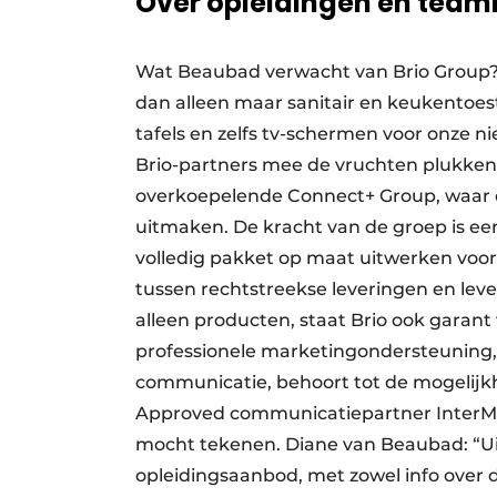
Over opleidingen en team
Wat Beaubad verwacht van Brio Group? D
dan alleen maar sanitair en keukentoes
tafels en zelfs tv-schermen voor onze n
Brio-partners mee de vruchten plukken 
overkoepelende Connect+ Group, waar o
uitmaken. De kracht van de groep is ee
volledig pakket op maat uitwerken voor
tussen rechtstreekse leveringen en lev
alleen producten, staat Brio ook garant
professionele marketingondersteuning, 
communicatie, behoort tot de mogelijk
Approved communicatiepartner InterMed
mocht tekenen. Diane van Beaubad: “Uit
opleidingsaanbod, met zowel info over 