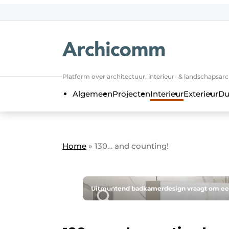
NL
be-FR
Platform over architectuur, interieur- & landschapsar
Algemeen
Projecten
Interieur
Exterieur
Du
Home
»
130… and counting!
Uitmuntend badkamerdesign vraagt om een 