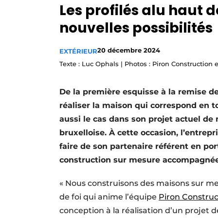
Les profilés alu haut
Privacy / Cookie statement
nouvelles possibilités
S’inscrire à l’événement
S’inscrire
20 décembre 2024
EXTÉRIEUR
Termes et conditions
Texte : Luc Ophals | Photos : Piron Construction
Video’s
De la première esquisse à la remise d
réaliser la maison qui correspond en t
aussi le cas dans son projet actuel d
bruxelloise. À cette occasion, l’entrep
faire de son partenaire référent en po
construction sur mesure accompagnée
« Nous construisons des maisons sur mesu
de foi qui anime l’équipe
Piron Construc
conception à la réalisation d’un projet d