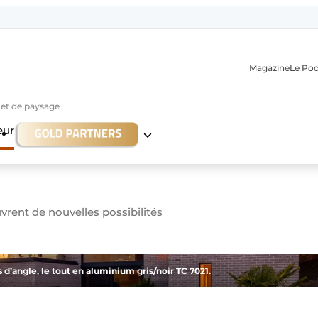
Magazine
Le Po
r et de paysage
eur
rent de nouvelles possibilités
n
s d’angle, le tout en aluminium gris/noir TC 7021.