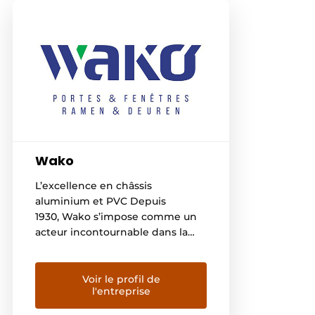
Wako
L’excellence en châssis
aluminium et PVC Depuis
1930, Wako s’impose comme un
acteur incontournable dans la
fabrication de châssis en
aluminium et PVC en Belgique et
au Luxembourg. Grâce à notre
Voir le profil de
l'entreprise
expertise et à notre savoir-faire,
nous offrons des solutions haut