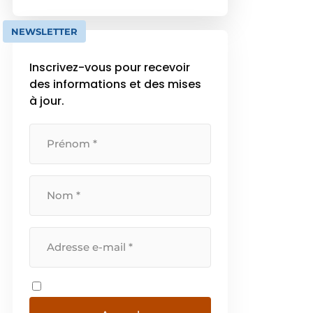
de gamme qui répondent aux
exigences des architectes,
NEWSLETTER
menuisiers et professionnels du
bâtiment, garantissant ainsi des
Inscrivez-vous pour recevoir
projets […]
des informations et des mises
à jour.