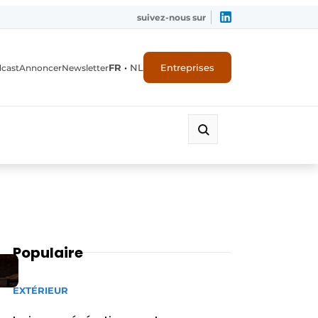
suivez-nous sur
FR
•
NL
Entreprises
dcast
Annoncer
Newsletter
Populaire
EXTÉRIEUR