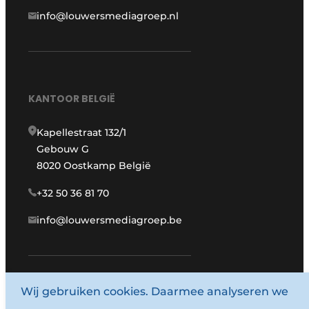
info@louwersmediagroep.nl
KANTOOR BELGIË
Kapellestraat 132/1
Gebouw G
8020 Oostkamp België
+32 50 36 81 70
info@louwersmediagroep.be
www.louwersmediagroep.com
Wij gebruiken cookies. Daarmee analyseren we