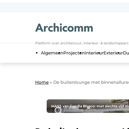
NL
be-FR
Platform over architectuur, interieur- & landschapsar
Algemeen
Projecten
Interieur
Exterieur
Du
Home
»
De buitenlounge met binnenallure
MASS van Gandia Blasco: met slechts vijf m