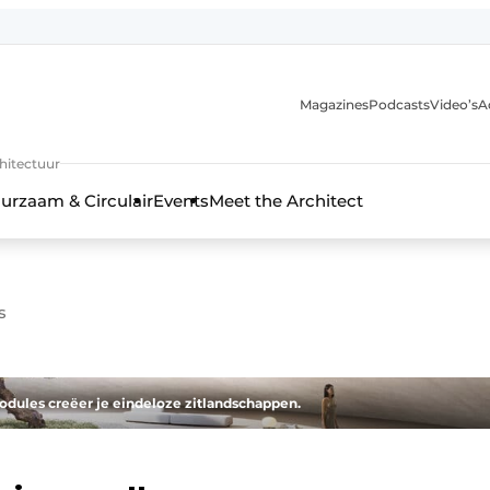
Magazines
Podcasts
Video’s
A
chitectuur
urzaam & Circulair
Events
Meet the Architect
s
odules creëer je eindeloze zitlandschappen.