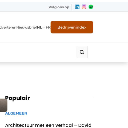
Volg ons op
NL
•
FR
Bedrijvenindex
dverteren
Nieuwsbrief
Populair
ALGEMEEN
Architectuur met een verhaal – David