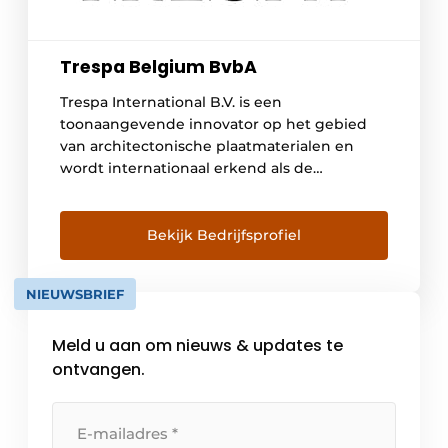
Trespa Belgium BvbA
Trespa International B.V. is een
toonaangevende innovator op het gebied
van architectonische plaatmaterialen en
wordt internationaal erkend als de
belangrijkste ontwikkelaar van
hoogwaardige platen voor gevelbekleding,
decoratieve gevels en Scientific Surface
Bekijk Bedrijfsprofiel
Solutions. Sinds de oprichting in 1960 werkt
Trespa nauw samen met architecten,
NIEUWSBRIEF
ontwerpers, installateurs, distributeurs en
eindgebruikers over de hele wereld. De
Meld u aan om nieuws & updates te
focus van […]
ontvangen.