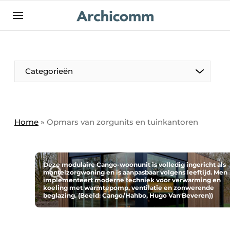
NL
be-FR
Categorieën
Home
»
Opmars van zorgunits en tuinkantoren
Deze modulaire Cango-woonunit is volledig ingericht als
mantelzorgwoning en is aanpasbaar volgens leeftijd. Men
implementeert moderne techniek voor verwarming en
koeling met warmtepomp, ventilatie en zonwerende
beglazing. (Beeld: Cango/Hahbo, Hugo Van Beveren))