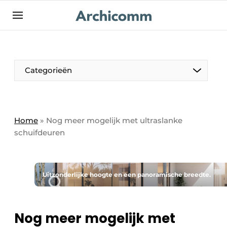
NL
be-FR
Categorieën
Home
»
Nog meer mogelijk met ultraslanke
schuifdeuren
Uitzonderlijke hoogte en een panoramische breedte.
Nog meer mogelijk met