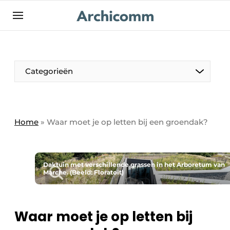
NL
be-FR
Categorieën
Home
»
Waar moet je op letten bij een groendak?
Daktuin met verschillende grassen in het Arboretum van
Marche. (Beeld: Floratoit)
Waar moet je op letten bij