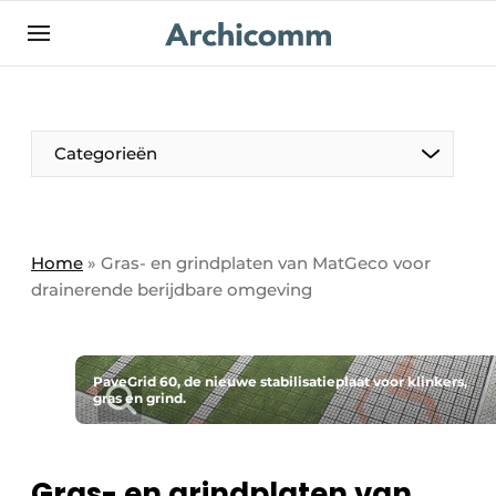
NL
be-FR
Categorieën
Home
»
Gras- en grindplaten van MatGeco voor
drainerende berijdbare omgeving
PaveGrid 60, de nieuwe stabilisatieplaat voor klinkers,
gras en grind.
Gras- en grindplaten van