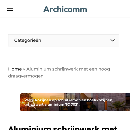
NL
be-FR
Categorieën
Home
»
Aluminium schrijnwerk met een hoog
draagvermogen
Vaste kozijnen op schuiframen en hoekkozijnen,
grijs/zwart aluminium TC 7021.
Aluminium schrijnwerk met