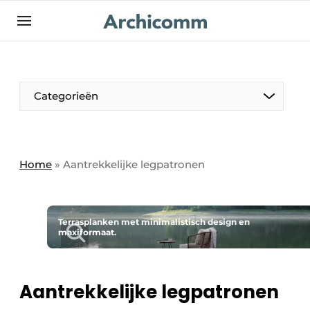
NL
be-FR
Categorieën
Home
»
Aantrekkelijke legpatronen
Terrasplanken met minimalistisch design en
maxiformaat.
Aantrekkelijke legpatronen