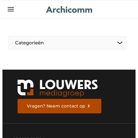
NL
be-FR
Categorieën
Vragen? Neem contact op