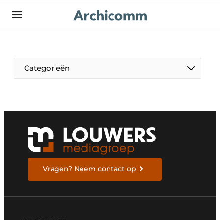
NL
be-FR
Categorieën
Vragen? Neem contact op