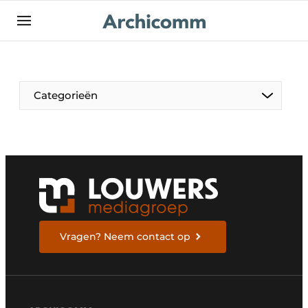
NL
be-FR
Categorieën
Vragen? Neem contact op