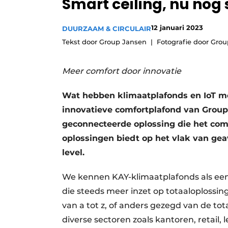
Smart ceiling, nu nog
12 januari 2023
DUURZAAM & CIRCULAIR
Tekst door Group Jansen
Fotografie door Gro
Meer comfort door innovatie
Wat hebben klimaatplafonds en IoT met
innovatieve comfortplafond van Group
geconnecteerde oplossing die het comf
oplossingen biedt op het vlak van ge
level.
We kennen KAY-klimaatplafonds als ee
die steeds meer inzet op totaaloplossi
van a tot z, of anders gezegd van de to
diverse sectoren zoals kantoren, retail,