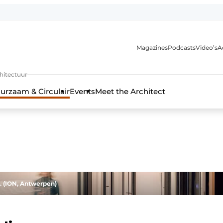
Magazines
Podcasts
Video’s
A
chitectuur
urzaam & Circulair
Events
Meet the Architect
d. (ION, Antwerpen)