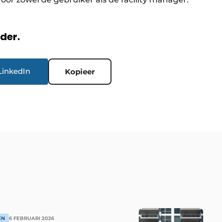
rder.
LinkedIn
Kopieer
EN
6 FEBRUARI 2026