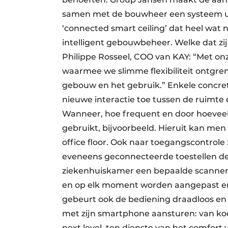
samen met de bouwheer een systeem uit
‘connected smart ceiling’ dat heel wat 
intelligent gebouwbeheer. Welke dat zijn
Philippe Rosseel, COO van KAY: “Met on
waarmee we slimme flexibiliteit ontgre
gebouw en het gebruik.” Enkele concre
nieuwe interactie toe tussen de ruimte en
Wanneer, hoe frequent en door hoevee
gebruikt, bijvoorbeeld. Hieruit kan men
office floor. Ook naar toegangscontrole
eveneens geconnecteerde toestellen de
ziekenhuiskamer een bepaalde scanner 
en op elk moment worden aangepast en 
gebeurt ook de bediening draadloos en 
met zijn smartphone aansturen: van koel
next level, ten dienste van het comfort