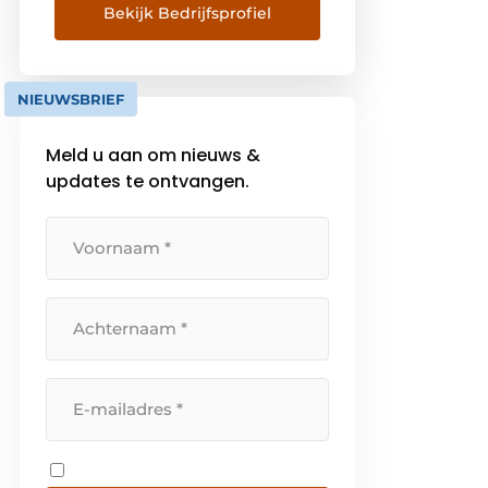
buiten. En zetten we de mensen
Bekijk Bedrijfsprofiel
die in een gebouw werken,
leven, genezen of genieten
centraal. Want alleen zo bouw je
NIEUWSBRIEF
toekomstbestendige places to
be. […]
Meld u aan om nieuws &
updates te ontvangen.