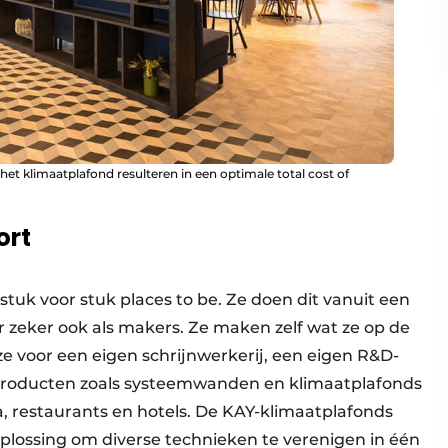
et klimaatplafond resulteren in een optimale total cost of
ort
tuk voor stuk places to be. Ze doen dit vanuit een
aar zeker ook als makers. Ze maken zelf wat ze op de
e voor een eigen schrijnwerkerij, een eigen R&D-
n producten zoals systeemwanden en klimaatplafonds
a, restaurants en hotels. De KAY-klimaatplafonds
oplossing om diverse technieken te verenigen in één