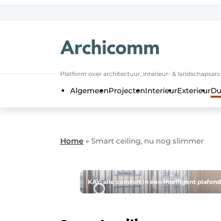
NL
be-FR
Platform over architectuur, interieur- & landschapsar
Algemeen
Projecten
Interieur
Exterieur
Du
Home
»
Smart ceiling, nu nog slimmer
KAY: alle comfort in één intelligent plafon