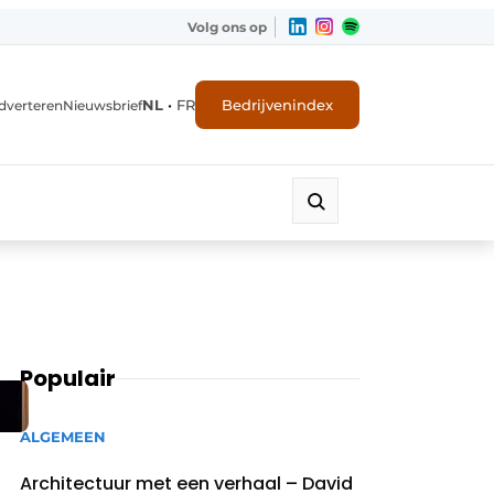
Volg ons op
NL
•
FR
Bedrijvenindex
dverteren
Nieuwsbrief
Populair
ALGEMEEN
Architectuur met een verhaal – David