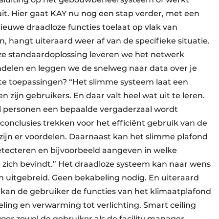
. Hier gaat KAY nu nog een stap verder, met een
nieuwe draadloze functies toelaat op vlak van
, hangt uiteraard weer af van de specifieke situatie.
ze standaardoplossing leveren we het netwerk
ndelen en leggen we de snelweg naar data over je
te toepassingen? “Het slimme systeem laat een
 zijn gebruikers. En daar valt heel wat uit te leren.
l personen een bepaalde vergaderzaal wordt
 conclusies trekken voor het efficiënt gebruik van de
 zijn er voordelen. Daarnaast kan het slimme plafond
tecteren en bijvoorbeeld aangeven in welke
zich bevindt.” Het draadloze systeem kan naar wens
uitgebreid. Geen bekabeling nodig. En uiteraard
kan de gebruiker de functies van het klimaatplafond
ing en verwarming tot verlichting. Smart ceiling
 voor zowel de gebruiker als de facility manager.