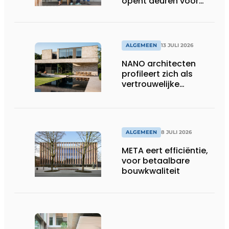
opent deuren voor
ons”
ALGEMEEN
13 JULI 2026
NANO architecten
profileert zich als
vertrouwelijke
bouwcompagnon
ALGEMEEN
8 JULI 2026
META eert efficiëntie,
voor betaalbare
bouwkwaliteit