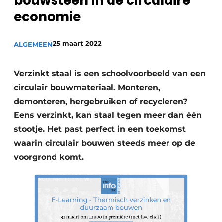
bouwsteen in de circulaire
economie
Meet the
Architect
.
25 maart 2022
ALGEMEEN
Verzinkt staal is een schoolvoorbeeld van een
circulair bouwmateriaal. Monteren,
demonteren, hergebruiken of recycleren?
Eens verzinkt, kan staal tegen meer dan één
stootje. Het past perfect in een toekomst
waarin circulair bouwen steeds meer op de
voorgrond komt.