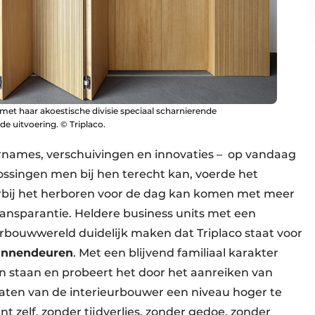
et haar akoestische divisie speciaal scharnierende
e uitvoering. © Triplaco.
rnames, verschuivingen en innovaties – op vandaag
lossingen men bij hen terecht kan, voerde het
arbij het herboren voor de dag kan komen met meer
ansparantie. Heldere business units met een
urbouwwereld duidelijk maken dat Triplaco staat voor
innendeuren
. Met een blijvend familiaal karakter
anten staan en probeert het door het aanreiken van
aten van de interieurbouwer een niveau hoger te
nt zelf, zonder tijdverlies, zonder gedoe, zonder