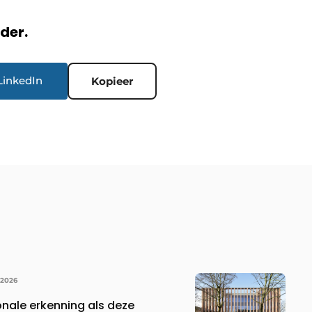
rder.
LinkedIn
Kopieer
 2026
onale erkenning als deze