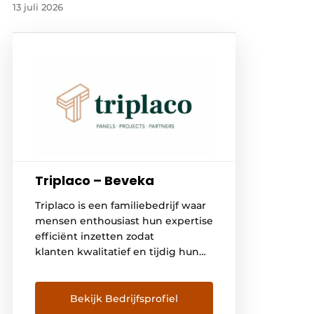
13 juli 2026
Triplaco – Beveka
Triplaco is een familiebedrijf waar
mensen enthousiast hun expertise
efficiënt inzetten zodat
klanten kwalitatief en tijdig hun
projecten kunnen realiseren.
Triplaco maakt deel uit van
de Lefevere Group en geniet zo
Bekijk Bedrijfsprofiel
van een