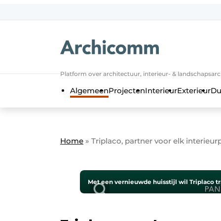
NL
be-FR
Platform over architectuur, interieur- & landschapsar
Algemeen
Projecten
Interieur
Exterieur
Du
Home
»
Triplaco, partner voor elk interieur
Met een vernieuwde huisstijl wil Triplaco t