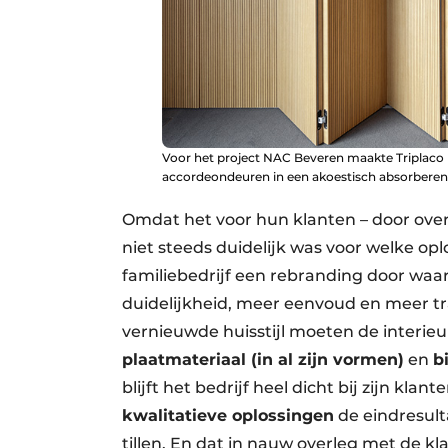
Voor het project NAC Beveren maakte Triplaco m
accordeondeuren in een akoestisch absorberend
Omdat het voor hun klanten – door ove
niet steeds duidelijk was voor welke op
familiebedrijf een rebranding door wa
duidelijkheid, meer eenvoud en meer tr
vernieuwde huisstijl moeten de interie
plaatmateriaal (in al zijn vormen)
en
b
blijft het bedrijf heel dicht bij zijn kl
kwalitatieve oplossingen
de eindresult
tillen. En dat in nauw overleg met de kla