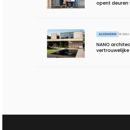
opent deuren 
ALGEMEEN
13 JULI
NANO architect
vertrouwelij