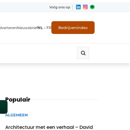
Volg ons op
NL
•
FR
Bedrijvenindex
dverteren
Nieuwsbrief
Populair
ALGEMEEN
Architectuur met een verhaal – David