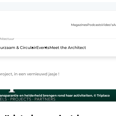
Magazines
Podcasts
Video’s
A
chitectuur
urzaam & Circulair
Events
Meet the Architect
project, in een vernieuwd jasje !
ransparantie en helderheid brengen rond haar activiteiten. © Triplaco