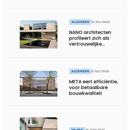
ons”
ALGEMEEN
13 JULI 2026
NANO architecten
profileert zich als
vertrouwelijke
bouwcompagnon
ALGEMEEN
8 JULI 2026
META eert efficiëntie,
voor betaalbare
bouwkwaliteit
DE PEN
25 JUNI 2026