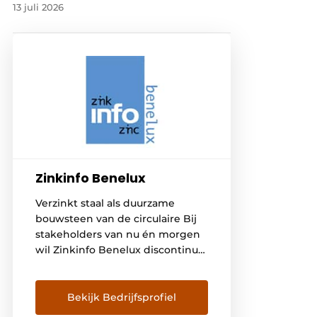
13 juli 2026
Zinkinfo Benelux
Verzinkt staal als duurzame
bouwsteen van de circulaire Bij
stakeholders van nu én morgen
wil Zinkinfo Benelux discontinu
thermisch verzinken algemeen
erkend laten worden als de
meest doelmatige en duurzame
Bekijk Bedrijfsprofiel
vorm van corrosiepreventie voor