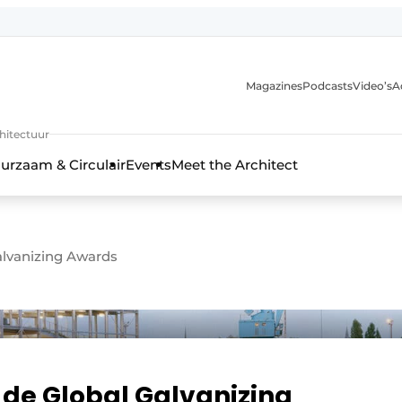
Magazines
Podcasts
Video’s
A
chitectuur
urzaam & Circulair
Events
Meet the Architect
lvanizing Awards
de Global Galvanizing