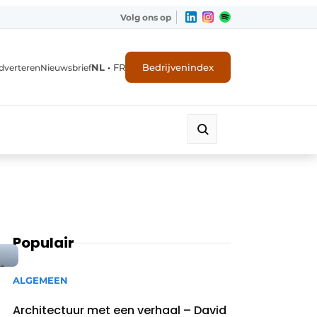
Volg ons op
NL
•
FR
Bedrijvenindex
dverteren
Nieuwsbrief
Populair
ALGEMEEN
Architectuur met een verhaal – David