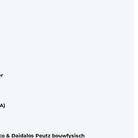
er
A)
co & Daidalos Peutz bouwfysisch