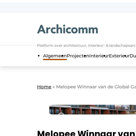
NL
be-FR
Platform over architectuur, interieur- & landschapsar
Algemeen
Projecten
Interieur
Exterieur
Du
Home
»
Melopee Winnaar van de Global Ga
Melopee Winnaar van 