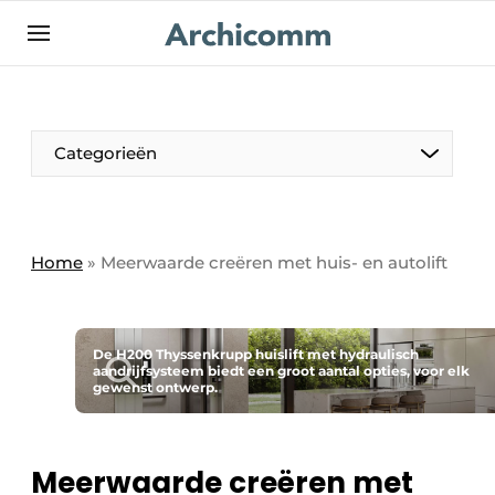
NL
be-FR
Categorieën
Home
»
Meerwaarde creëren met huis- en autolift
De H200 Thyssenkrupp huislift met hydraulisch
aandrijfsysteem biedt een groot aantal opties, voor elk
gewenst ontwerp.
Meerwaarde creëren met