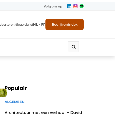
Volg ons op
NL
•
FR
Bedrijvenindex
dverteren
Nieuwsbrief
Populair
ALGEMEEN
Architectuur met een verhaal – David