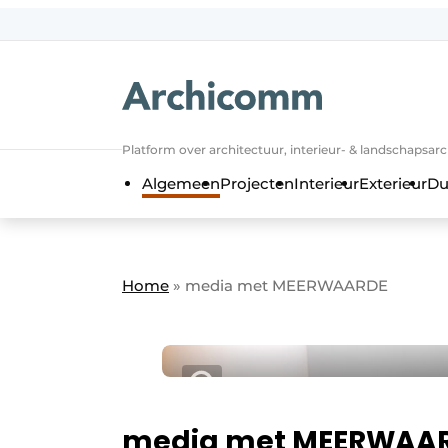
NL
be-FR
Platform over architectuur, interieur- & landschapsar
Algemeen
Projecten
Interieur
Exterieur
Du
Home
»
media met MEERWAARDE
media met MEERWAA