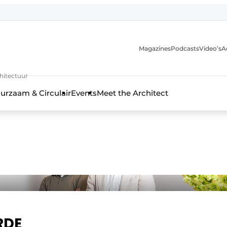
Magazines
Podcasts
Video’s
A
chitectuur
urzaam & Circulair
Events
Meet the Architect
RDE