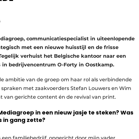
s
iagroep, communicatiespecialist in uiteenlopende
ategisch met een nieuwe huisstijl en de frisse
 Tegelijk verhuist het Belgische kantoor naar een
s in bedrijvencentrum O-Forty in Oostkamp.
e ambitie van de groep om haar rol als verbindende
e spraken met zaakvoerders Stefan Louwers en Wim
ht van gerichte content én de revival van print.
ediagroep in een nieuw jasje te steken? Was
s in gang zette?
een familiebedrijf, opgericht door mijn vader,