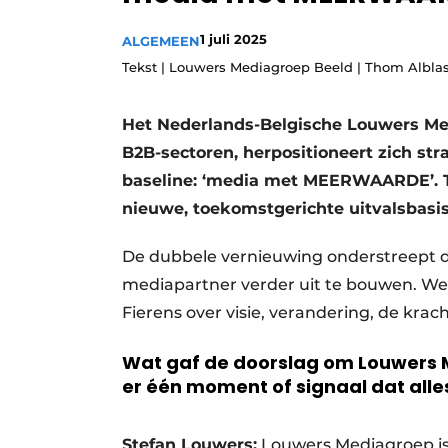
1 juli 2025
ALGEMEEN
Tekst | Louwers Mediagroep Beeld | Thom Albla
Het Nederlands-Belgische Louwers Med
B2B-sectoren, herpositioneert zich str
baseline: ‘media met
MEERWAARDE
’.
nieuwe, toekomstgerichte uitvalsbasi
De dubbele vernieuwing onderstreept d
mediapartner verder uit te bouwen. W
Fierens over visie, verandering, de krac
Wat gaf de doorslag om Louwers M
er één moment of signaal dat alle
Stefan Louwers:
Louwers Mediagroep is 