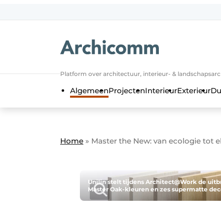
NL
be-FR
Platform over architectuur, interieur- & landschapsar
Algemeen
Projecten
Interieur
Exterieur
Du
Home
»
Master the New: van ecologie tot e
Unilin stelt tijdens Architect@Work de uit
Master Oak-kleuren en zes supermatte dec