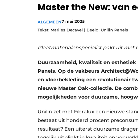
Master the New: van e
7 mei 2025
ALGEMEEN
Tekst: Marlies Decavel | Beeld: Unilin Panels
Plaatmaterialenspecialist pakt uit met r
Duurzaamheid, kwaliteit en esthetiek
Panels. Op de vakbeurs Architect@Wor
en vloerbekleding een revolutionair t
nieuwe Master Oak-collectie. De combi
mogelijkheden voor duurzame, hoogwa
Unilin zet met Fibralux een nieuwe stan
bestaat uit honderd procent preconsume
resultaat? Een uiterst duurzame drage
tegelijk uitblinkt in kwaliteit en verwer