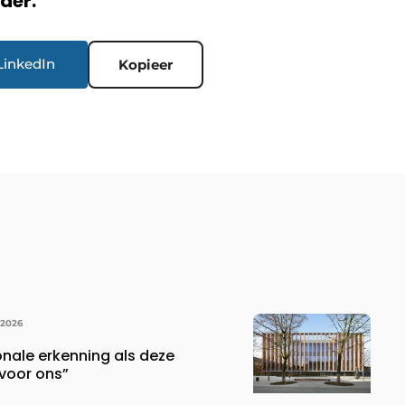
rder.
LinkedIn
Kopieer
 2026
onale erkenning als deze
voor ons”