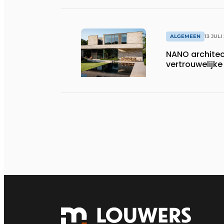
ALGEMEEN
13 JULI
NANO architect
vertrouwelij