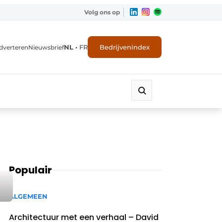
Volg ons op
NL
•
FR
Bedrijvenindex
dverteren
Nieuwsbrief
Populair
ALGEMEEN
Architectuur met een verhaal – David