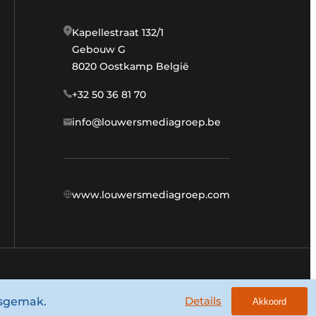
Kapellestraat 132/1
Gebouw G
8020 Oostkamp België
+32 50 36 81 70
info@louwersmediagroep.be
www.louwersmediagroep.com
Algemene voorwaarden
Privacy policy
Details
ksgemak.
Akkoord