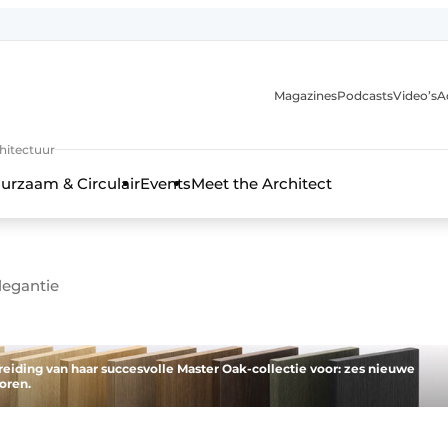
Magazines
Podcasts
Video’s
A
chitectuur
urzaam & Circulair
Events
Meet the Architect
legantie
breiding van haar succesvolle Master Oak-collectie voor: zes nieuwe
oren.