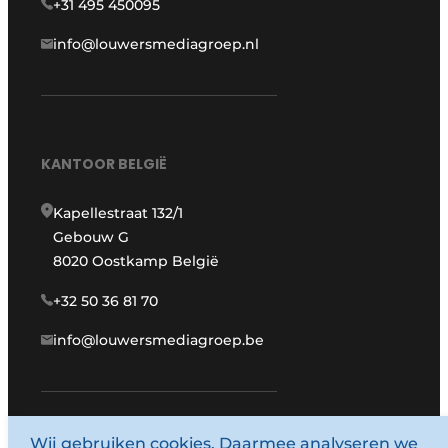
+31 495 450095
info@louwersmediagroep.nl
KANTOOR BELGIË
Kapellestraat 132/1
Gebouw G
8020 Oostkamp België
+32 50 36 81 70
info@louwersmediagroep.be
www.louwersmediagroep.com
Wij gebruiken cookies. Daarmee analyseren we