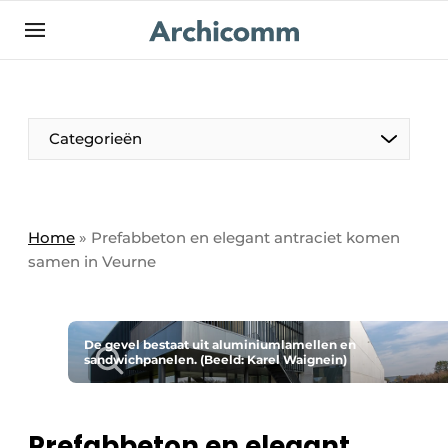
NL
be-FR
Categorieën
Home
»
Prefabbeton en elegant antraciet komen
samen in Veurne
De gevel bestaat uit aluminiumlamellen en
sandwichpanelen. (Beeld: Karel Waignein)
Prefabbeton en elegant