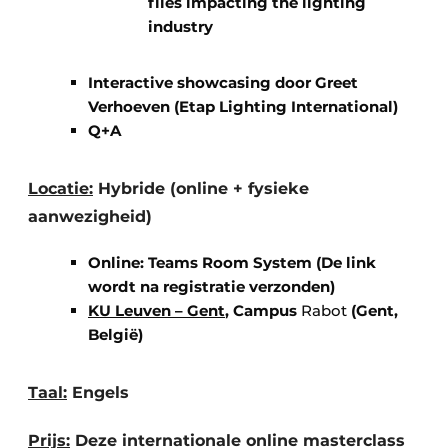
files impacting the lighting
industry
Interactive showcasing door Greet
Verhoeven (Etap Lighting International)
Q+A
Locatie:
Hybride (online + fysieke
aanwezigheid)
Online: Teams Room System (De link
wordt na registratie verzonden)
KU Leuven – Gent
, Campus
Rabot
(Gent,
België)
Taal:
Engels
Prijs:
Deze internationale online masterclass