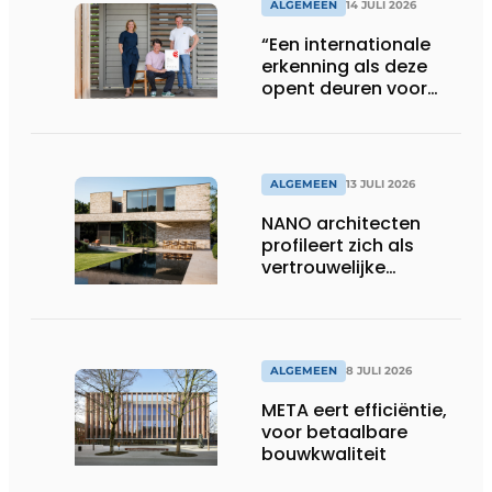
ALGEMEEN
14 JULI 2026
“Een internationale
erkenning als deze
opent deuren voor
ons”
ALGEMEEN
13 JULI 2026
NANO architecten
profileert zich als
vertrouwelijke
bouwcompagnon
ALGEMEEN
8 JULI 2026
META eert efficiëntie,
voor betaalbare
bouwkwaliteit